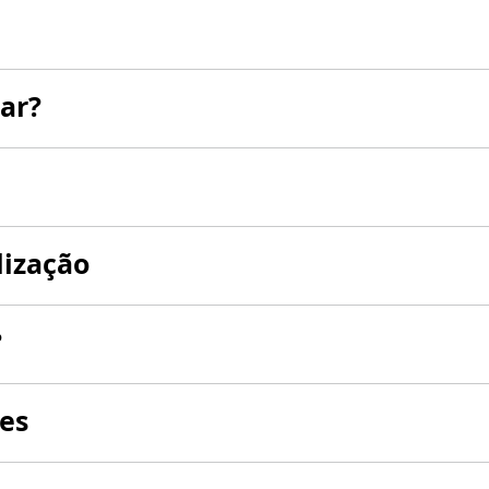
ar?
lização
?
es