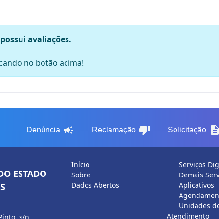
 possui avaliações.
licando no botão acima!
campaign
thumb_down
descripti
Denúncia
Reclamação
Solicitação
Início
Serviços Dig
DO ESTADO
Sobre
Demais Serv
Dados Abertos
Aplicativos
S
Agendament
Unidades d
Atendimento
Pinto, s/n