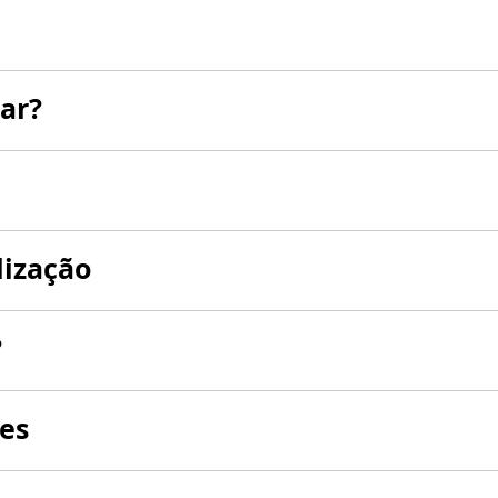
ar?
lização
?
es