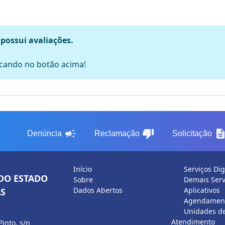
 possui avaliações.
licando no botão acima!
campaign
thumb_down
descripti
Denúncia
Reclamação
Solicitação
Início
Serviços Dig
DO ESTADO
Sobre
Demais Serv
Dados Abertos
Aplicativos
S
Agendament
Unidades d
Atendimento
Pinto, s/n