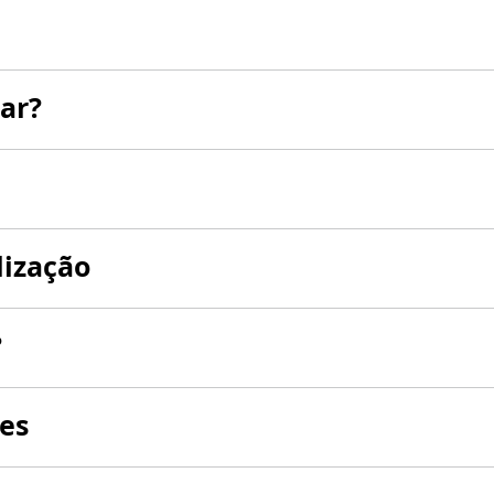
ar?
lização
?
es