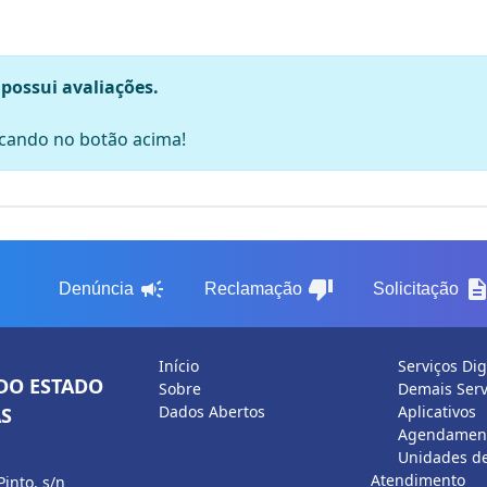
 possui avaliações.
licando no botão acima!
campaign
thumb_down
descripti
Denúncia
Reclamação
Solicitação
Início
Serviços Dig
DO ESTADO
Sobre
Demais Serv
Dados Abertos
Aplicativos
S
Agendament
Unidades d
Atendimento
Pinto, s/n